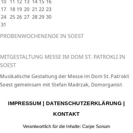
10
11
12
13
14
15
16
17
18
19
20
21
22
23
24
25
26
27
28
29
30
31
PROBENWOCHENENDE IN SOEST
MITGESTALTUNG MESSE IM DOM ST. PATROKLI IN
SOEST
Musikalische Gestaltung der Messe im Dom St. Patrokli
Soest gemeinsam mit Stefan Madrzak, Domorganist
IMPRESSUM
|
DATENSCHUTZERKLÄRUNG
|
KONTAKT
Verantwortlich für die Inhalte: Carpe Sonum